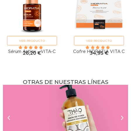
VER PRODUCTO
VER PRODUCTO
Sérum Antiox – VITA-C
Cofre HIDRATIA VITA C
26,20
€
34,95
€
OTRAS DE NUESTRAS LÍNEAS