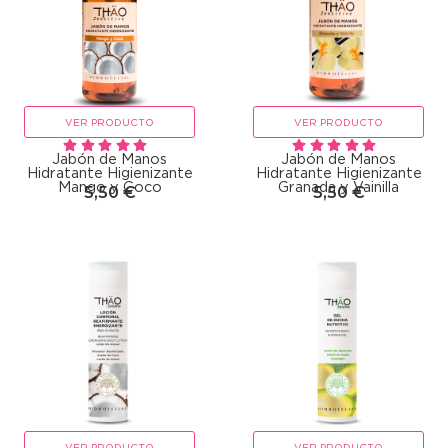
VER PRODUCTO
VER PRODUCTO
Jabón de Manos
Jabón de Manos
Hidratante Higienizante
Hidratante Higienizante
Mango y Coco
Granada y Vainilla
5,50
€
5,50
€
VER PRODUCTO
VER PRODUCTO