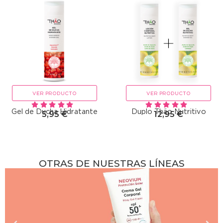
VER PRODUCTO
VER PRODUCTO
Gel de Ducha Hidratante
Duplo Thäo Nutritivo
5,95
€
12,95
€
OTRAS DE NUESTRAS LÍNEAS