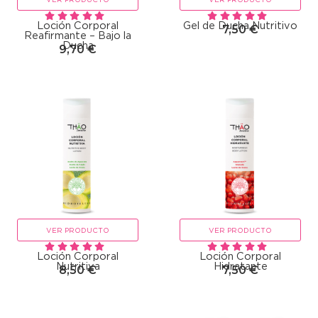
Loción Corporal
Gel de Ducha Nutritivo
7,50
€
Reafirmante – Bajo la
Ducha
9,70
€
VER PRODUCTO
VER PRODUCTO
Loción Corporal
Loción Corporal
Nutritiva
Hidratante
8,50
€
7,50
€