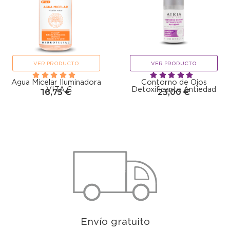
VER PRODUCTO
VER PRODUCTO
Agua Micelar Iluminadora
Contorno de Ojos
– VITA C
Detoxificante Antiedad
16,75
€
23,00
€
Envío gratuito