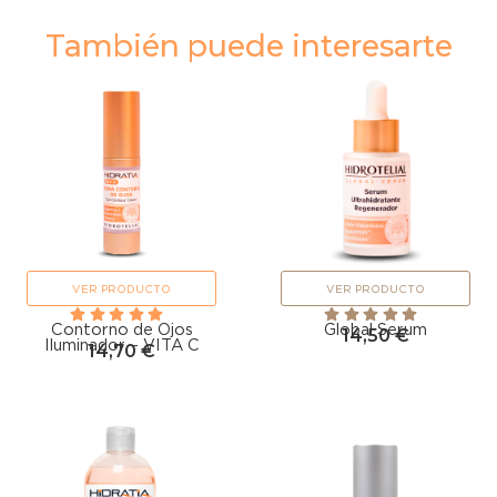
También puede interesarte
VER PRODUCTO
VER PRODUCTO
Contorno de Ojos
Global Serum
14,50
€
Iluminador – VITA C
14,70
€