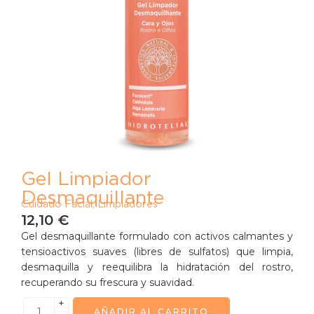
Gel Limpiador
Desmaquillante
Cuidado Facial
,
Limpiadores
12,10
€
Gel desmaquillante formulado con activos calmantes y
tensioactivos suaves (libres de sulfatos) que limpia,
desmaquilla y reequilibra la hidratación del rostro,
recuperando su frescura y suavidad.
+
AÑADIR AL CARRITO