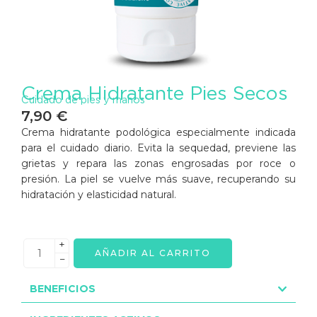
Crema Hidratante Pies Secos
Cuidado de pies y manos
7,90
€
Crema hidratante podológica especialmente indicada
para el cuidado diario. Evita la sequedad, previene las
grietas y repara las zonas engrosadas por roce o
presión. La piel se vuelve más suave, recuperando su
hidratación y elasticidad natural.
+
AÑADIR AL CARRITO
−
BENEFICIOS