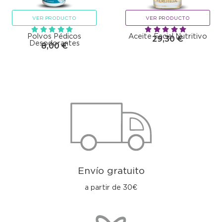
VER PRODUCTO
VER PRODUCTO
Polvos Pédicos
Aceite Facial Nutritivo
29,30
€
Desodorantes
8,00
€
Envío gratuito
a partir de 30€